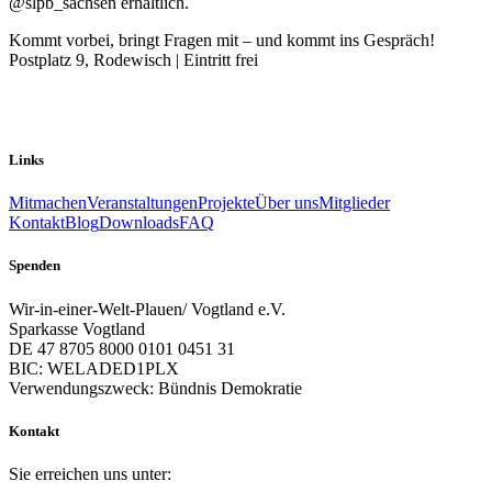
@slpb_sachsen erhältlich.
Kommt vorbei, bringt Fragen mit – und kommt ins Gespräch!
Postplatz 9, Rodewisch | Eintritt frei
Links
Mitmachen
Veranstaltungen
Projekte
Über uns
Mitglieder
Kontakt
Blog
Downloads
FAQ
Spenden
Wir-in-einer-Welt-Plauen/ Vogtland e.V.
Sparkasse Vogtland
DE 47 8705 8000 0101 0451 31
BIC: WELADED1PLX
Verwendungszweck: Bündnis Demokratie
Kontakt
Sie erreichen uns unter: